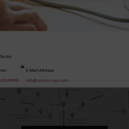
Sie da!
mer
E-Mail-Adresse
 62549945
info@oranien-apo.com