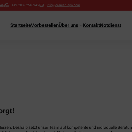
944
+49-208 62549945
info@oranien-apo.com
Startseite
Vorbestellen
Über uns
Kontakt
Notdienst
orgt!
Herzen. Deshalb setzt unser Team auf kompetente und individuelle Beratun