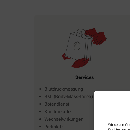
Services
Blutdruckmessung
BMI (Body-Mass-Index)
Botendienst
Kundenkarte
Wechselwirkungen
Wir setzen Coo
Parkplatz
Cookies, um u