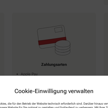
Zahlungsarten
Apple Pay
Bar
EC-Karte
Cookie-Einwilligung verwalten
Google Pay
Kreditkarte
kies, die für den Betrieb der Website technisch erforderlich sind. Darüber hinaus v
VISA
nsere Website für Sie optimal zu gestalten und fortlaufend zu verbessern. Mit Ihrer