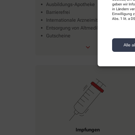
Ausbildungs-Apotheke
geben wir Inf
in Ländern ve
Barrierefrei
Einwilligung z
Abs. 1 lit. a
Internationale Arzneimittel
Entsorgung von Altmedikamenten
Gutscheine
Alle a
Impfungen